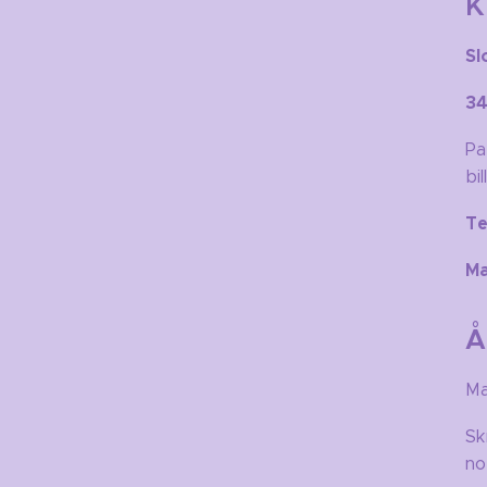
K
Sl
34
Pa
bil
T
Ma
Å
Ma
Sk
no