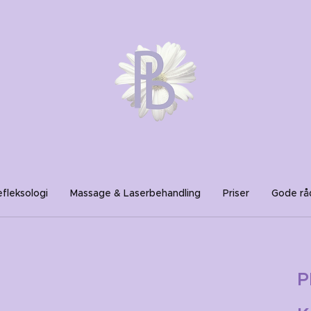
fleksologi
Massage & Laserbehandling
Priser
Gode rå
P