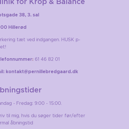
linik for Krop & Balance
otsgade 38, 3. sal
00 Hillerød
rkering tæt ved indgangen. HUSK p-
let!
elefonnummer
61 46 82 01
:
il: kontakt@pernillebredgaard.dk
bningstider
ndag - Fredag: 9:00 - 15:00.
riv til mig, hvis du søger tider før/efter
rmal åbningstid